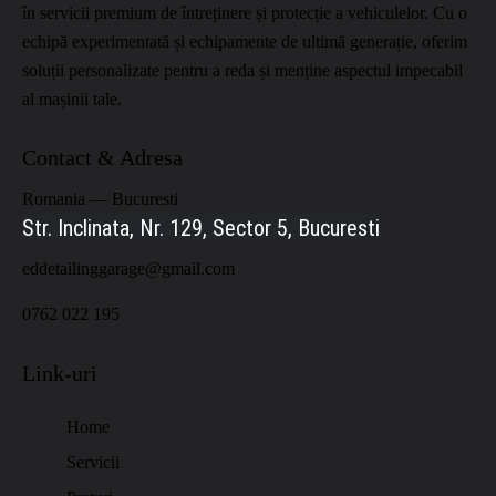
în servicii premium de întreținere și protecție a vehiculelor.
Cu o
echipă experimentată și echipamente de ultimă generație, oferim
soluții personalizate pentru a reda și menține aspectul impecabil
al mașinii tale.
Contact & Adresa
Romania — Bucuresti
Str. Inclinata, Nr. 129, Sector 5, Bucuresti
eddetailinggarage@gmail.com
0762 022 195
Link-uri
Home
Servicii