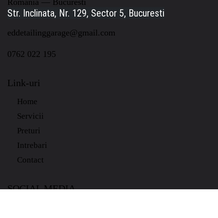
Romania — Bucuresti
Str. Inclinata, Nr. 129, Sector 5, Bucuresti
eddetailinggarage@gmail.com
0762 022 195
Link-uri
Home
Servicii
Preturi
Intrebari
Contact
SOCIAL MEDIA