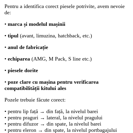
Pentru a identifica corect piesele potrivite, avem nevoie
de:
•
marca și modelul mașinii
•
tipul
(avant, limuzina, hatchback, etc.)
•
anul de fabricație
•
echiparea
(AMG, M Pack, S line etc.)
•
piesele dorite
•
poze clare cu mașina pentru verificarea
compatibilității kitului ales
Pozele trebuie făcute corect:
• pentru lip față → din față, la nivelul barei
• pentru praguri → lateral, la nivelul pragului
• pentru difuzor → din spate, la nivelul barei
• pentru eleron → din spate, la nivelul portbagajului