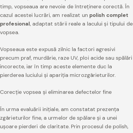
timp, vopseaua are nevoie de întreținere corectă. În
cazul acestei lucrări, am realizat un
polish complet
profesional
, adaptat stării reale a lacului și tipului de
vopsea.
Vopseaua este expusă zilnic la factori agresivi
precum praf, murdărie, raze UV, ploi acide sau spălări
incorecte, iar în timp aceste elemente duc la
pierderea luciului și apariția microzgârieturilor.
Corecție vopsea și eliminarea defectelor fine
În urma evaluării inițiale, am constatat prezența
zgârieturilor fine, a urmelor de spălare și a unei
ușoare pierderi de claritate. Prin procesul de polish,