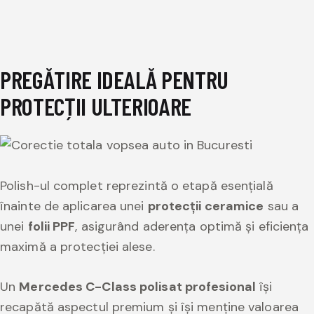
PREGĂTIRE IDEALĂ PENTRU
PROTECȚII ULTERIOARE
Polish-ul complet reprezintă o etapă esențială
înainte de aplicarea unei
protecții ceramice
sau a
unei
folii PPF
, asigurând aderența optimă și eficiența
maximă a protecției alese.
Un
Mercedes C-Class polisat profesional
își
recapătă aspectul premium și își menține valoarea