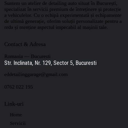
Suntem un atelier de detailing auto situat în București,
specializat în servicii premium de întreținere și protecție
a vehiculelor.
Cu o echipă experimentată și echipamente
de ultimă generație, oferim soluții personalizate pentru a
reda și menține aspectul impecabil al mașinii tale.
Contact & Adresa
Romania — Bucuresti
Str. Inclinata, Nr. 129, Sector 5, Bucuresti
eddetailinggarage@gmail.com
0762 022 195
Link-uri
Home
Servicii