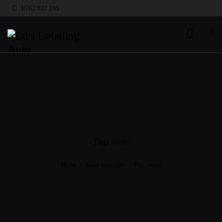
0762 022 195
Tag: moto
Home
Toate articolele
Tag: moto