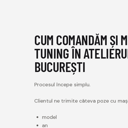
CUM COMANDĂM ȘI M
TUNING ÎN ATELIERU
BUCUREȘTI
Procesul începe simplu.
Clientul ne trimite câteva poze cu mași
model
an