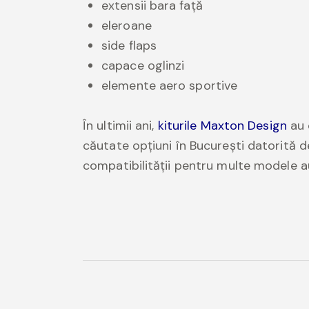
extensii bara față
eleroane
side flaps
capace oglinzi
elemente aero sportive
În ultimii ani,
kiturile Maxton Design
au 
căutate opțiuni în București datorită de
compatibilității pentru multe modele a