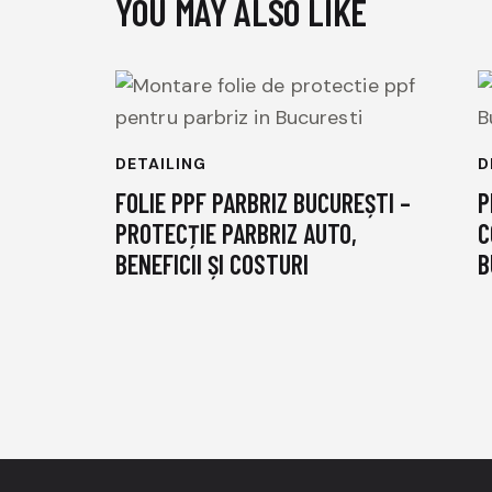
YOU MAY ALSO LIKE
DETAILING
D
FOLIE PPF PARBRIZ BUCUREȘTI –
P
PROTECȚIE PARBRIZ AUTO,
C
BENEFICII ȘI COSTURI
B