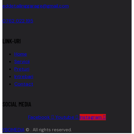
eddetailinggarage@gmail.com
0762 022 195
LINK-URI
Home
Servicii
Preturi
Intrebari
Contact
SOCIAL MEDIA
Facebook
Youtube
Instagram
YBOMEDIA
© . All rights reserved.