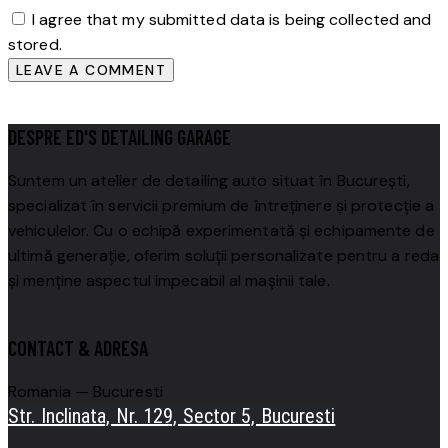
I agree that my submitted data is being collected and
stored.
DESPRE ED'S DETAILING GARAGE
Suntem un atelier de detailing auto situat în București,
specializat în servicii premium de întreținere și protecție a
vehiculelor.
Cu o echipă experimentată și echipamente de
ultimă generație, oferim soluții personalizate pentru a reda
și menține aspectul impecabil al mașinii tale.
CONTACT & ADRESA
Romania — Bucuresti
Str. Inclinata, Nr. 129, Sector 5, Bucuresti