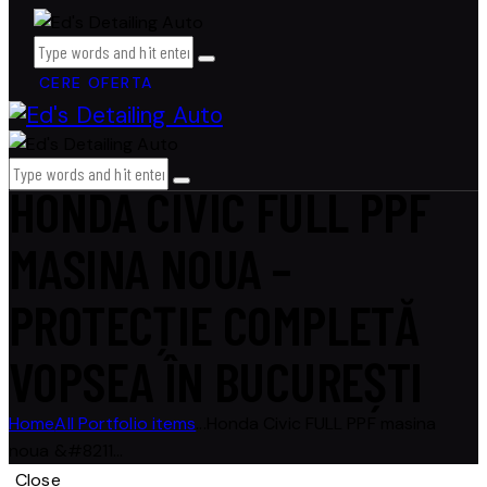
CERE OFERTA
HONDA CIVIC FULL PPF
MASINA NOUA –
PROTECȚIE COMPLETĂ
VOPSEA ÎN BUCUREȘTI
Home
All Portfolio items
...
Honda Civic FULL PPF masina
noua &#8211...
Close