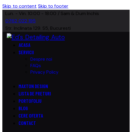
Skip to content
Skip to footer
Lun. - Vin. 10:00 - 18:00 / Sam & Dum Inchis
0762 022 195
Str. Inclinata 129. S5, Bucuresti
ACASA
SERVICII
Despre noi
FAQs
Privacy Policy
MAXTON DESIGN
LISTA DE PRETURI
PORTOFOLIU
BLOG
CERE OFERTA
CONTACT