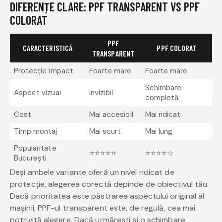
DIFERENȚE CLARE: PPF TRANSPARENT VS PPF
COLORAT
PPF
CARACTERISTICĂ
PPF COLORAT
TRANSPARENT
Protecție impact
Foarte mare
Foarte mare
Schimbare
Aspect vizual
Invizibil
completă
Cost
Mai accesibil
Mai ridicat
Timp montaj
Mai scurt
Mai lung
Popularitate
⭐⭐⭐⭐⭐
⭐⭐⭐⭐☆
București
Deși ambele variante oferă un nivel ridicat de
protecție, alegerea corectă depinde de obiectivul tău.
Dacă prioritatea este păstrarea aspectului original al
mașinii, PPF-ul transparent este, de regulă, cea mai
potrivită alegere. Dacă urmărești și o schimbare