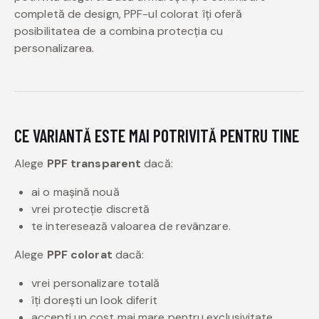
completă de design, PPF-ul colorat îți oferă
posibilitatea de a combina protecția cu
personalizarea.
CE VARIANTĂ ESTE MAI POTRIVITĂ PENTRU TINE
Alege
PPF transparent
dacă:
ai o mașină nouă
vrei protecție discretă
te interesează valoarea de revânzare.
Alege
PPF colorat
dacă:
vrei personalizare totală
îți dorești un look diferit
accepți un cost mai mare pentru exclusivitate.