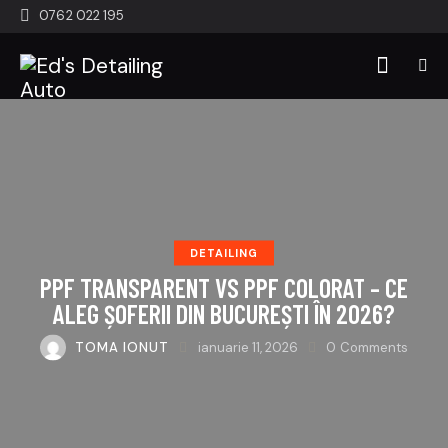
0762 022 195
DETAILING
PPF TRANSPARENT VS PPF COLORAT – CE
ALEG ȘOFERII DIN BUCUREȘTI ÎN 2026?
TOMA IONUT
ianuarie 11, 2026
0
Comments