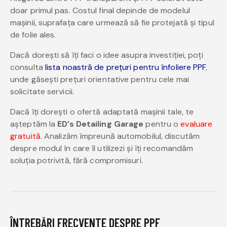
doar primul pas. Costul final depinde de modelul
mașinii, suprafața care urmează să fie protejată și tipul
de folie ales.
Dacă dorești să îți faci o idee asupra investiției, poți
consulta
lista noastră de prețuri pentru înfoliere PPF
,
unde găsești prețuri orientative pentru cele mai
solicitate servicii.
Dacă îți dorești o ofertă adaptată mașinii tale, te
așteptăm la
ED’s Detailing Garage
pentru o
evaluare
gratuită
. Analizăm împreună automobilul, discutăm
despre modul în care îl utilizezi și îți recomandăm
soluția potrivită, fără compromisuri.
ÎNTREBĂRI FRECVENTE DESPRE PPF