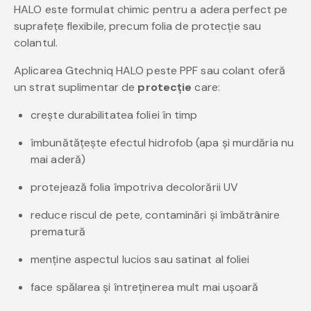
HALO este formulat chimic pentru a adera perfect pe
suprafețe flexibile, precum folia de protecție sau
colantul.
Aplicarea Gtechniq HALO peste PPF sau colant oferă
un strat suplimentar de
protecție
care:
crește durabilitatea foliei în timp
îmbunătățește efectul hidrofob (apa și murdăria nu
mai aderă)
protejează folia împotriva decolorării UV
reduce riscul de pete, contaminări și îmbătrânire
prematură
menține aspectul lucios sau satinat al foliei
face spălarea și întreținerea mult mai ușoară