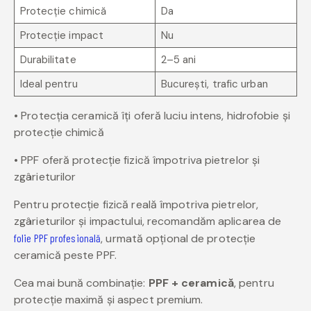
Protecție chimică
Da
Protecție impact
Nu
Durabilitate
2–5 ani
Ideal pentru
București, trafic urban
• Protecția ceramică îți oferă luciu intens, hidrofobie și
protecție chimică
• PPF oferă protecție fizică împotriva pietrelor și
zgârieturilor
Pentru protecție fizică reală împotriva pietrelor,
zgârieturilor și impactului, recomandăm aplicarea de
folie PPF profesională
, urmată opțional de protecție
ceramică peste PPF.
Cea mai bună combinație:
PPF + ceramică
, pentru
protecție maximă și aspect premium.