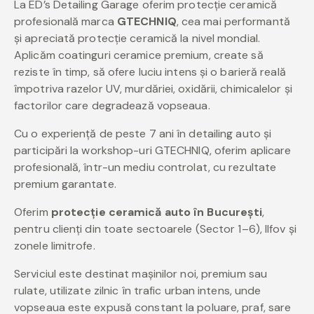
La ED’s Detailing Garage oferim protecție ceramică
profesională marca
GTECHNIQ
, cea mai performantă
și apreciată protecție ceramică la nivel mondial.
Aplicăm coatinguri ceramice premium, create să
reziste în timp, să ofere luciu intens și o barieră reală
împotriva razelor UV, murdăriei, oxidării, chimicalelor și
factorilor care degradează vopseaua.
Cu o experiență de peste 7 ani în detailing auto și
participări la workshop-uri GTECHNIQ, oferim aplicare
profesională, într-un mediu controlat, cu rezultate
premium garantate.
Oferim
protecție ceramică auto în București
,
pentru clienți din toate sectoarele (Sector 1–6), Ilfov și
zonele limitrofe.
Serviciul este destinat mașinilor noi, premium sau
rulate, utilizate zilnic în trafic urban intens, unde
vopseaua este expusă constant la poluare, praf, sare