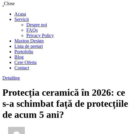
Close
Acasa
Servicii
Despre noi
FAQs
Privacy Policy
Maxton Design
Lista de preturi
Portofoliu
Blog
Cere Oferta
Contact
Detailing
Protecția ceramică în 2026: ce
s-a schimbat față de protecțiile
de acum 5 ani?