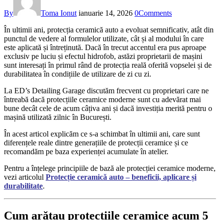
By
Toma Ionut
ianuarie 14, 2026
0
Comments
În ultimii ani, protecția ceramică auto a evoluat semnificativ, atât din
punctul de vedere al formulelor utilizate, cât și al modului în care
este aplicată și întreținută. Dacă în trecut accentul era pus aproape
exclusiv pe luciu și efectul hidrofob, astăzi proprietarii de mașini
sunt interesați în primul rând de protecția reală oferită vopselei și de
durabilitatea în condițiile de utilizare de zi cu zi.
La ED’s Detailing Garage discutăm frecvent cu proprietari care ne
întreabă dacă protecțiile ceramice moderne sunt cu adevărat mai
bune decât cele de acum câțiva ani și dacă investiția merită pentru o
mașină utilizată zilnic în București.
În acest articol explicăm ce s-a schimbat în ultimii ani, care sunt
diferențele reale dintre generațiile de protecții ceramice și ce
recomandăm pe baza experienței acumulate în atelier.
Pentru a înțelege principiile de bază ale protecției ceramice moderne,
vezi articolul
Protecție ceramică auto – beneficii, aplicare și
durabilitate
.
Cum arătau protecțiile ceramice acum 5