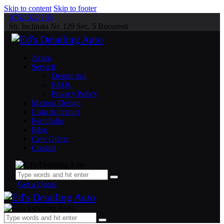
Skip to content
Skip to footer
0762 022 195
Str. Inclinata Nr. 129 Sec. 5 Bucuresti
Acasa
Servicii
Despre noi
FAQs
Privacy Policy
Maxton Design
Lista de preturi
Portofoliu
Blog
Cere Oferta
Contact
Get a Quote