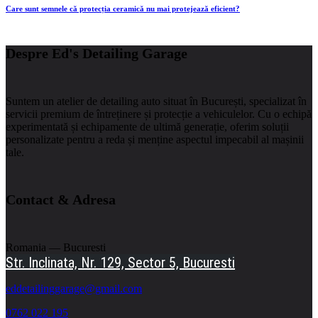
Care sunt semnele că protecția ceramică nu mai protejează eficient?
Despre Ed's Detailing Garage
Suntem un atelier de detailing auto situat în București, specializat în
servicii premium de întreținere și protecție a vehiculelor.
Cu o echipă
experimentată și echipamente de ultimă generație, oferim soluții
personalizate pentru a reda și menține aspectul impecabil al mașinii
tale.
Contact & Adresa
Romania — Bucuresti
Str. Inclinata, Nr. 129, Sector 5, Bucuresti
eddetailinggarage@gmail.com
0762 022 195