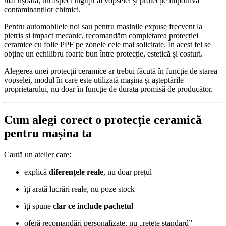
mai ușoară, un aspect îngrijit al vopselei și protecție împotriva
contaminanților chimici.
Pentru automobilele noi sau pentru mașinile expuse frecvent la
pietriș și impact mecanic, recomandăm completarea protecției
ceramice cu folie PPF pe zonele cele mai solicitate. În acest fel se
obține un echilibru foarte bun între protecție, estetică și costuri.
Alegerea unei protecții ceramice ar trebui făcută în funcție de starea
vopselei, modul în care este utilizată mașina și așteptările
proprietarului, nu doar în funcție de durata promisă de producător.
Cum alegi corect o protecție ceramică
pentru mașina ta
Caută un atelier care:
explică
diferențele reale
, nu doar prețul
îți arată lucrări reale, nu poze stock
îți spune
clar ce include pachetul
oferă recomandări personalizate, nu „rețete standard”