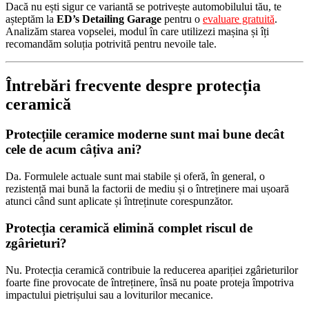
Dacă nu ești sigur ce variantă se potrivește automobilului tău, te
așteptăm la
ED’s Detailing Garage
pentru o
evaluare gratuită
.
Analizăm starea vopselei, modul în care utilizezi mașina și îți
recomandăm soluția potrivită pentru nevoile tale.
Întrebări frecvente despre protecția
ceramică
Protecțiile ceramice moderne sunt mai bune decât
cele de acum câțiva ani?
Da. Formulele actuale sunt mai stabile și oferă, în general, o
rezistență mai bună la factorii de mediu și o întreținere mai ușoară
atunci când sunt aplicate și întreținute corespunzător.
Protecția ceramică elimină complet riscul de
zgârieturi?
Nu. Protecția ceramică contribuie la reducerea apariției zgârieturilor
foarte fine provocate de întreținere, însă nu poate proteja împotriva
impactului pietrișului sau a loviturilor mecanice.