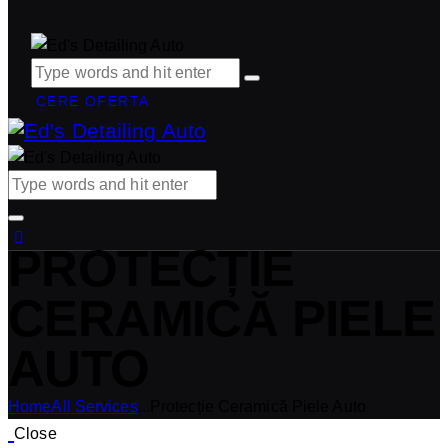
CERE OFERTA
PROTECȚIE
CERAMICĂ PIELE
AUTO
Home
All Services
...
Protecție Ceramică Piele Auto
Close