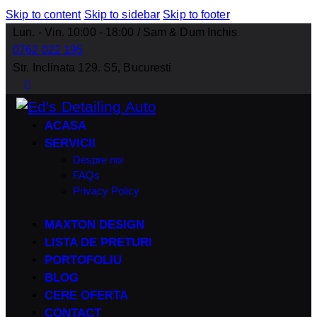
Skip to content
Skip to sidebar
Skip to footer
Lun. - Vin. 10:00 - 18:00 / Sam & Dum Inchis
0762 022 195
Str. Inclinata 129. S5, Bucuresti
ACASA
SERVICII
Despre noi
FAQs
Privacy Policy
MAXTON DESIGN
LISTA DE PRETURI
PORTOFOLIU
BLOG
CERE OFERTA
CONTACT