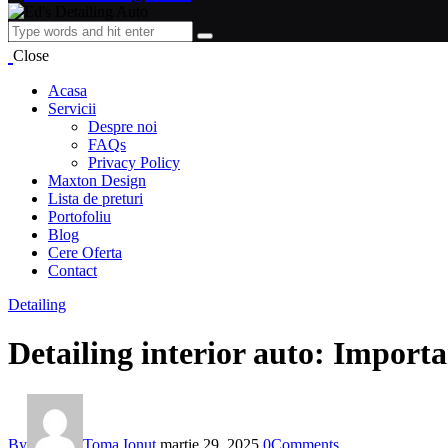
Close
Acasa
Servicii
Despre noi
FAQs
Privacy Policy
Maxton Design
Lista de preturi
Portofoliu
Blog
Cere Oferta
Contact
Detailing
Detailing interior auto: Importa
By
Toma Ionut
martie 29, 2025
0
Comments