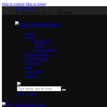
Skip to content
Skip to footer
0762 022 195
Str. Inclinata Nr. 129 Sec. 5 Bucuresti
Acasa
Servicii
Despre noi
FAQs
Privacy Policy
Maxton Design
Lista de preturi
Portofoliu
Blog
Cere Oferta
Contact
Get a Quote