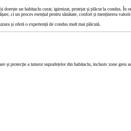
e își dorește un habitaclu curat, igienizat, protejat și plăcut la condus.
rățare, ci un proces esențial pentru sănătate, confort și menținerea valori
e uzura și oferă o experiență de condus mult mai plăcută.
are și protecție a tuturor suprafețelor din habitaclu, inclusiv zone greu a