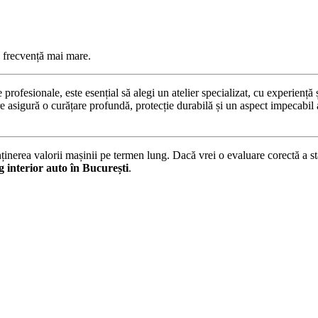
o frecvență mai mare.
rde profesionale, este esențial să alegi un atelier specializat, cu experie
 asigură o curățare profundă, protecție durabilă și un aspect impecabil a
ținerea valorii mașinii pe termen lung. Dacă vrei o evaluare corectă a stări
ng interior auto în București
.