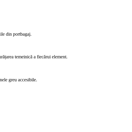
iile din portbagaj.
urățarea temeinică a fiecărui element.
nele greu accesibile.