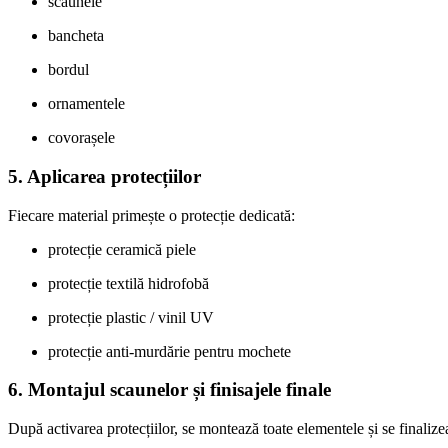
scaunele
bancheta
bordul
ornamentele
covorașele
5. Aplicarea protecțiilor
Fiecare material primește o protecție dedicată:
protecție ceramică piele
protecție textilă hidrofobă
protecție plastic / vinil UV
protecție anti-murdărie pentru mochete
6. Montajul scaunelor și finisajele finale
După activarea protecțiilor, se montează toate elementele și se finalizea