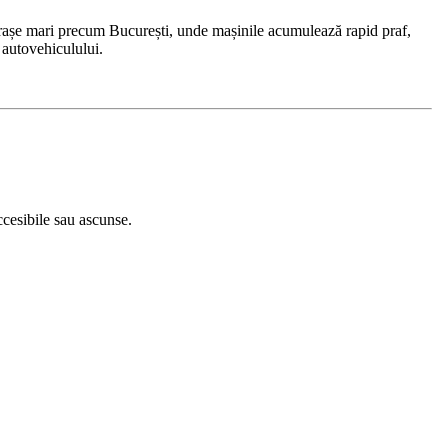
 În orașe mari precum București, unde mașinile acumulează rapid praf,
i autovehiculului.
ccesibile sau ascunse.