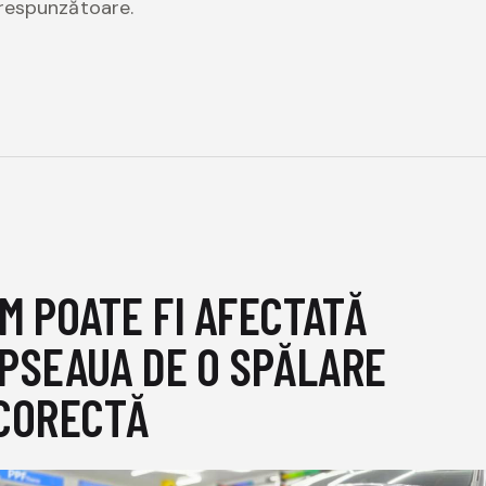
respunzătoare.
M POATE FI AFECTATĂ
PSEAUA DE O SPĂLARE
CORECTĂ