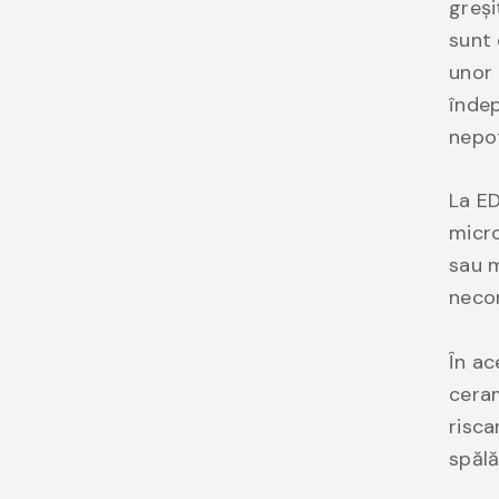
greși
sunt 
unor 
îndep
nepot
La ED
micro
sau m
neco
În ac
ceram
risca
spălă