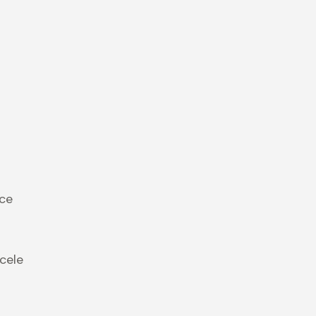
ice
cele