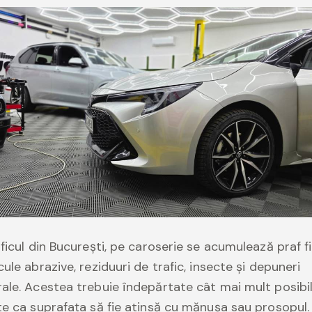
aficul din București, pe caroserie se acumulează praf fi
cule abrazive, reziduuri de trafic, insecte și depuneri
ale. Acestea trebuie îndepărtate cât mai mult posibi
te ca suprafața să fie atinsă cu mănușa sau prosopul.