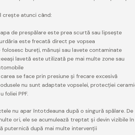
l crește atunci când:
apa de prespălare este prea scurtă sau lipsește
rdăria este frecată direct pe vopsea
 folosesc bureți, mănuși sau lavete contaminate
eeași lavetă este utilizată pe mai multe zone sau
utomobile
carea se face prin presiune și frecare excesivă
odusele nu sunt adaptate vopselei, protecției ceram
u foliei PPF.
tele nu apar întotdeauna după o singură spălare. De 
ulte ori, ele se acumulează treptat și devin vizibile în
ă puternică după mai multe intervenții