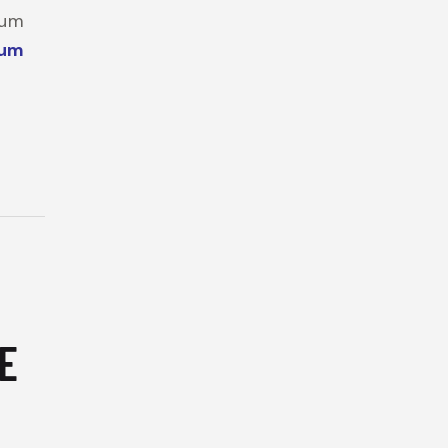
cum
um
E