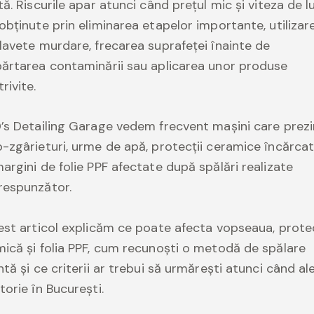
tă. Riscurile apar atunci când prețul mic și viteza de l
obținute prin eliminarea etapelor importante, utilizar
lavete murdare, frecarea suprafeței înainte de
ărtarea contaminării sau aplicarea unor produse
rivite.
’s Detailing Garage vedem frecvent mașini care prez
-zgârieturi, urme de apă, protecții ceramice încărca
argini de folie PPF afectate după spălări realizate
respunzător.
est articol explicăm ce poate afecta vopseaua, prote
ică și folia PPF, cum recunoști o metodă de spălare
ntă și ce criterii ar trebui să urmărești atunci când al
torie în București.