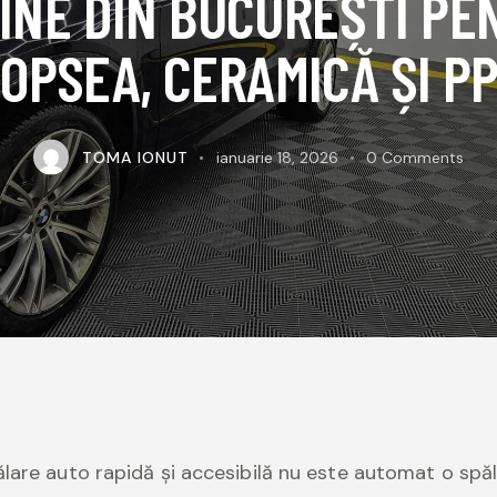
TINE DIN BUCUREȘTI PE
OPSEA, CERAMICĂ ȘI P
TOMA IONUT
ianuarie 18, 2026
0
Comments
lare auto rapidă și accesibilă nu este automat o spă