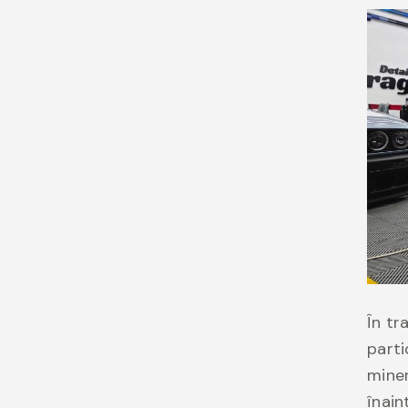
În tr
parti
miner
înain