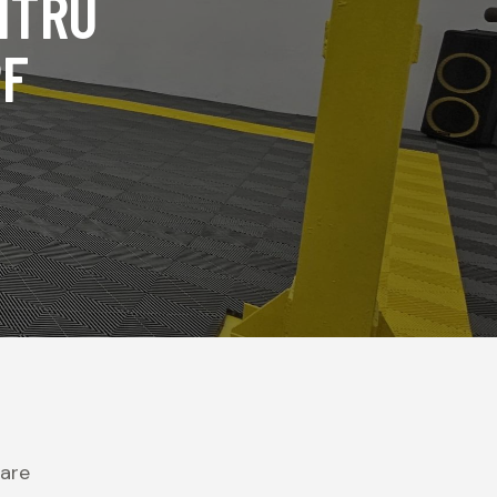
NTRU
PF
lare