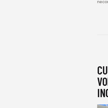
neco
CU
VO
IN