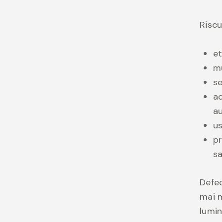
Riscu
et
mu
se
ac
a
us
pr
sa
Defec
mai m
lumin