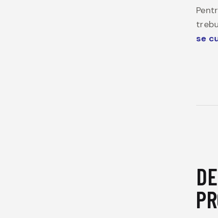
Pentr
trebu
se c
DE
PR