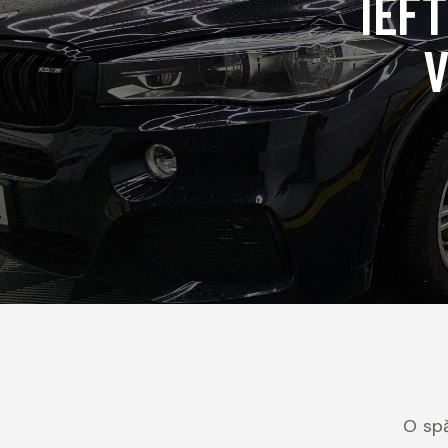
IEF
V
O spă