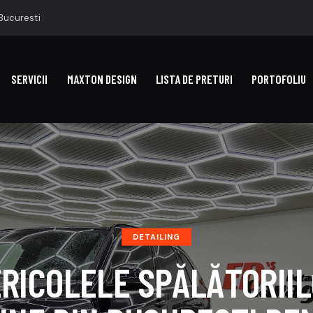
 Bucuresti
SERVICII
MAXTON DESIGN
LISTA DE PRETURI
PORTOFOLIU
DETAILING
RICOLELE SPĂLĂTORII