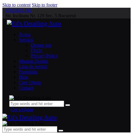
Skip to content
Skip to footer
0762 022 195
Str. Inclinata Nr. 129 Sec. 5 Bucuresti
Acasa
Servicii
Despre noi
FAQs
Privacy Policy
Maxton Design
Lista de preturi
Portofoliu
Blog
Cere Oferta
Contact
Get a Quote