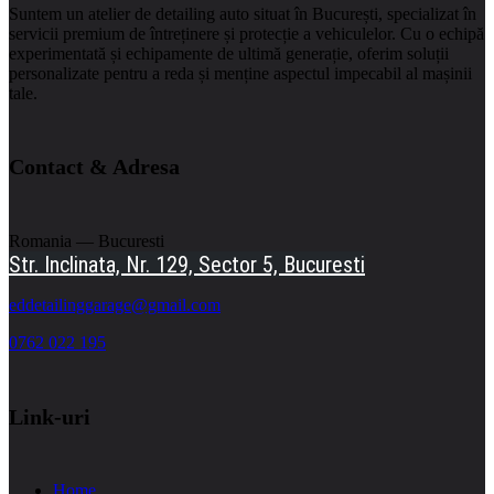
Suntem un atelier de detailing auto situat în București, specializat în
servicii premium de întreținere și protecție a vehiculelor.
Cu o echipă
experimentată și echipamente de ultimă generație, oferim soluții
personalizate pentru a reda și menține aspectul impecabil al mașinii
tale.
Contact & Adresa
Romania — Bucuresti
Str. Inclinata, Nr. 129, Sector 5, Bucuresti
eddetailinggarage@gmail.com
0762 022 195
Link-uri
Home