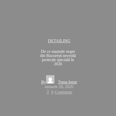
DETAILING
De ce mașinile negre
din București necesită
protecție specială în
2026
By
Toma Ionut
ianuarie 20, 2026
0
Comments