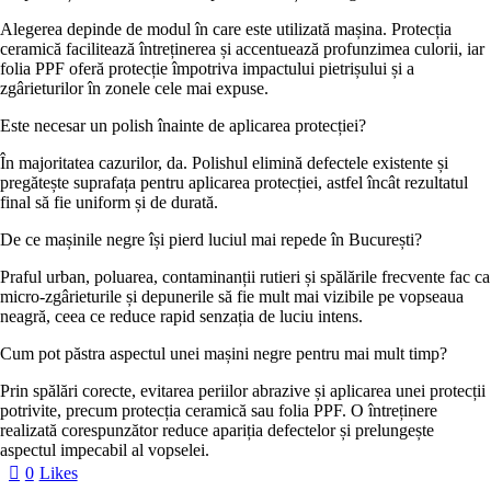
Alegerea depinde de modul în care este utilizată mașina. Protecția
ceramică facilitează întreținerea și accentuează profunzimea culorii, iar
folia PPF oferă protecție împotriva impactului pietrișului și a
zgârieturilor în zonele cele mai expuse.
Este necesar un polish înainte de aplicarea protecției?
În majoritatea cazurilor, da. Polishul elimină defectele existente și
pregătește suprafața pentru aplicarea protecției, astfel încât rezultatul
final să fie uniform și de durată.
De ce mașinile negre își pierd luciul mai repede în București?
Praful urban, poluarea, contaminanții rutieri și spălările frecvente fac ca
micro-zgârieturile și depunerile să fie mult mai vizibile pe vopseaua
neagră, ceea ce reduce rapid senzația de luciu intens.
Cum pot păstra aspectul unei mașini negre pentru mai mult timp?
Prin spălări corecte, evitarea periilor abrazive și aplicarea unei protecții
potrivite, precum protecția ceramică sau folia PPF. O întreținere
realizată corespunzător reduce apariția defectelor și prelungește
aspectul impecabil al vopselei.
0
Likes