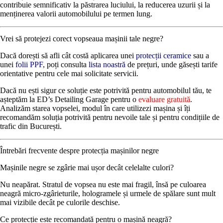
contribuie semnificativ la păstrarea luciului, la reducerea uzurii și la
menținerea valorii automobilului pe termen lung.
Vrei să protejezi corect vopseaua mașinii tale negre?
Dacă dorești să afli cât costă aplicarea unei
protecții ceramice
sau a
unei
folii PPF
, poți consulta
lista noastră
de prețuri, unde găsești tarife
orientative pentru cele mai solicitate servicii.
Dacă nu ești sigur ce soluție este potrivită pentru automobilul tău, te
așteptăm la ED’s Detailing Garage pentru o
evaluare gratuită
.
Analizăm starea vopselei, modul în care utilizezi mașina și îți
recomandăm soluția potrivită pentru nevoile tale și pentru condițiile de
trafic din București.
Întrebări frecvente despre protecția mașinilor negre
Mașinile negre se zgârie mai ușor decât celelalte culori?
Nu neapărat. Stratul de vopsea nu este mai fragil, însă pe culoarea
neagră micro-zgârieturile, hologramele și urmele de spălare sunt mult
mai vizibile decât pe culorile deschise.
Ce protecție este recomandată pentru o mașină neagră?