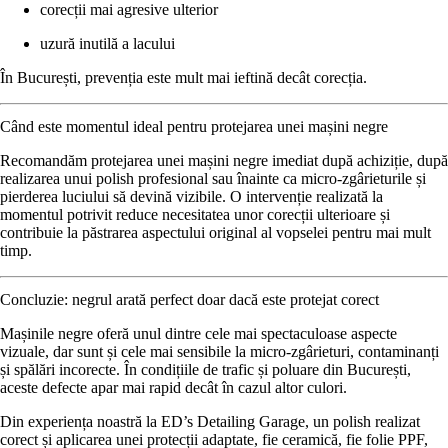
corecții mai agresive ulterior
uzură inutilă a lacului
În București,
prevenția este mult mai ieftină decât corecția
.
Când este momentul ideal pentru protejarea unei mașini negre
Recomandăm protejarea unei mașini negre imediat după achiziție, după
realizarea unui polish profesional sau înainte ca micro-zgârieturile și
pierderea luciului să devină vizibile. O intervenție realizată la
momentul potrivit reduce necesitatea unor corecții ulterioare și
contribuie la păstrarea aspectului original al vopselei pentru mai mult
timp.
Concluzie: negrul arată perfect doar dacă este protejat corect
Mașinile negre oferă unul dintre cele mai spectaculoase aspecte
vizuale, dar sunt și cele mai sensibile la micro-zgârieturi, contaminanți
și spălări incorecte. În condițiile de trafic și poluare din București,
aceste defecte apar mai rapid decât în cazul altor culori.
Din experiența noastră la ED’s Detailing Garage, un polish realizat
corect și aplicarea unei protecții adaptate, fie ceramică, fie folie PPF,