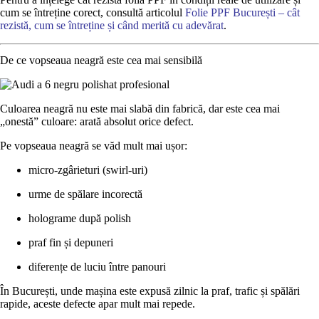
cum se întreține corect, consultă articolul
Folie PPF București – cât
rezistă, cum se întreține și când merită cu adevărat
.
De ce vopseaua neagră este cea mai sensibilă
Culoarea neagră nu este mai slabă din fabrică, dar este
cea mai
„onestă” culoare
: arată absolut orice defect.
Pe vopseaua neagră se văd mult mai ușor:
micro-zgârieturi (swirl-uri)
urme de spălare incorectă
holograme după polish
praf fin și depuneri
diferențe de luciu între panouri
În București, unde mașina este expusă zilnic la praf, trafic și spălări
rapide, aceste defecte apar mult mai repede.