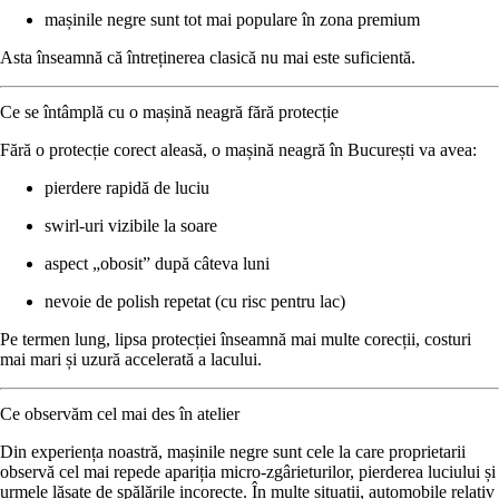
mașinile negre sunt tot mai populare în zona premium
Asta înseamnă că
întreținerea clasică nu mai este suficientă
.
Ce se întâmplă cu o mașină neagră fără protecție
Fără o protecție corect aleasă, o mașină neagră în București va avea:
pierdere rapidă de luciu
swirl-uri vizibile la soare
aspect „obosit” după câteva luni
nevoie de polish repetat (cu risc pentru lac)
Pe termen lung, lipsa protecției înseamnă
mai multe corecții, costuri
mai mari și uzură accelerată a lacului
.
Ce observăm cel mai des în atelier
Din experiența noastră, mașinile negre sunt cele la care proprietarii
observă cel mai repede apariția micro-zgârieturilor, pierderea luciului și
urmele lăsate de spălările incorecte. În multe situații, automobile relativ