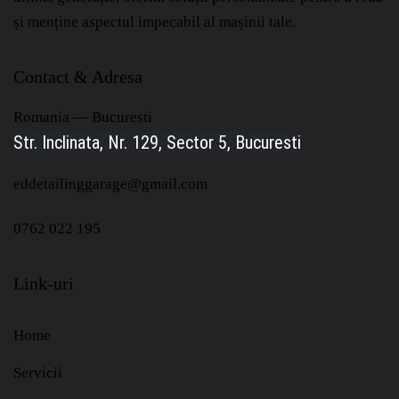
și menține aspectul impecabil al mașinii tale.
Contact & Adresa
Romania — Bucuresti
Str. Inclinata, Nr. 129, Sector 5, Bucuresti
eddetailinggarage@gmail.com
0762 022 195
Link-uri
Home
Servicii