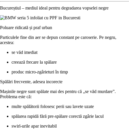
Bucureștiul – mediul ideal pentru degradarea vopselei negre
Poluare ridicată și praf urban
Particulele fine din aer se depun constant pe caroserie. Pe negru,
acestea:
se văd imediat
creează frecare la spălare
produc micro-zgârieturi în timp
Spălări frecvente, adesea incorecte
Mașinile negre sunt spălate mai des pentru că „se văd murdare”.
Problema este că:
multe spălătorii folosesc perii sau lavete uzate
spălarea rapidă fără pre-spălare corectă zgârie lacul
swirl-urile apar inevitabil