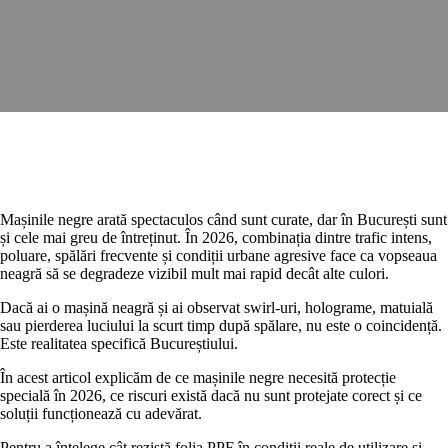
Mașinile negre arată spectaculos când sunt curate, dar în București sunt
și
cele mai greu de întreținut
. În 2026, combinația dintre trafic intens,
poluare, spălări frecvente și condiții urbane agresive face ca
vopseaua
neagră să se degradeze vizibil mult mai rapid
decât alte culori.
Dacă ai o mașină neagră și ai observat swirl-uri, holograme, matuială
sau pierderea luciului la scurt timp după spălare, nu este o coincidență.
Este realitatea specifică Bucureștiului.
În acest articol explicăm
de ce mașinile negre necesită protecție
specială în 2026
, ce riscuri există dacă nu sunt protejate corect și ce
soluții funcționează cu adevărat.
Pentru a înțelege cât rezistă folia PPF în condiții reale de utilizare și