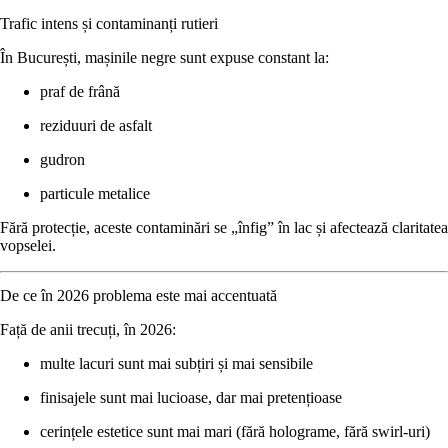
Trafic intens și contaminanți rutieri
În București, mașinile negre sunt expuse constant la:
praf de frână
reziduuri de asfalt
gudron
particule metalice
Fără protecție, aceste contaminări se „înfig” în lac și afectează claritatea
vopselei.
De ce în 2026 problema este mai accentuată
Față de anii trecuți, în 2026:
multe lacuri sunt mai subțiri și mai sensibile
finisajele sunt mai lucioase, dar mai pretențioase
cerințele estetice sunt mai mari (fără holograme, fără swirl-uri)