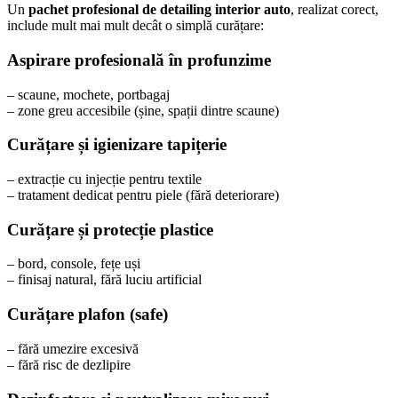
Un
pachet profesional de detailing interior auto
, realizat corect,
include mult mai mult decât o simplă curățare:
Aspirare profesională în profunzime
– scaune, mochete, portbagaj
– zone greu accesibile (șine, spații dintre scaune)
Curățare și igienizare tapițerie
– extracție cu injecție pentru textile
– tratament dedicat pentru piele (fără deteriorare)
Curățare și protecție plastice
– bord, console, fețe uși
– finisaj natural, fără luciu artificial
Curățare plafon (safe)
– fără umezire excesivă
– fără risc de dezlipire