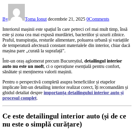
By
Toma Ionut
decembrie 21, 2025
0
Comments
Interiorul mașinii este spațiul în care petreci cel mai mult timp, însă
este și zona cea mai expusă murdăriei, bacteriilor și uzurii zilnice.
Praful, transpirația, resturile alimentare, poluarea urbană și variațiile
de temperatură afectează constant materialele din interior, chiar dacă
mașina pare „curată la suprafață”.
Într-un oraș aglomerat precum Bucureștiul,
detailingul interior
auto nu este un moft
, ci o operațiune esențială pentru confort,
sănătate și menținerea valorii mașinii.
Pentru o perspectivă completă asupra beneficiilor și etapelor
implicate într-un detailing interior realizat corect, îți recomandăm și
ghidul detaliat despre
importanța detailingului interior auto și
procesul complet
.
Ce este detailingul interior auto (și de ce
nu este o simplă curățare)