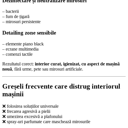
Dezinfectare și neutralizare mirosuri
– bacterii
– fum de țigară
– mirosuri persistente
Detailing zone sensibile
– elemente piano black
– ecrane multimedia
– comenzi tactile
Rezultatul corect:
interior curat, igienizat, cu aspect de mașină
nouă
, fără urme, pete sau mirosuri artificiale.
Greșeli frecvente care distrug interiorul
mașinii
❌ folosirea soluțiilor universale
❌ frecarea agresivă a pielii
❌ umezirea excesivă a plafonului
❌ spray-uri parfumate care maschează mirosurile