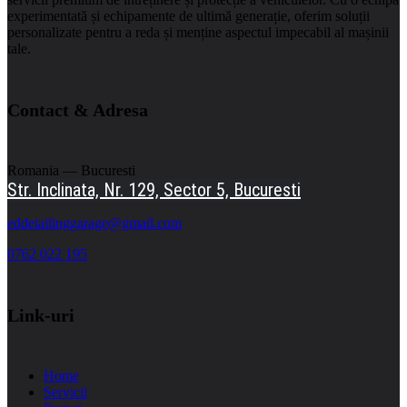
experimentată și echipamente de ultimă generație, oferim soluții
personalizate pentru a reda și menține aspectul impecabil al mașinii
tale.
Contact & Adresa
Romania — Bucuresti
Str. Inclinata, Nr. 129, Sector 5, Bucuresti
eddetailinggarage@gmail.com
0762 022 195
Link-uri
Home
Servicii