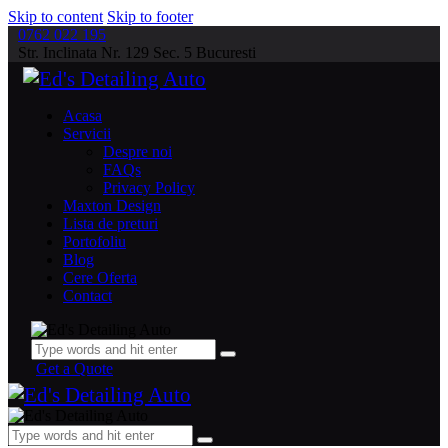
Skip to content
Skip to footer
0762 022 195
Str. Inclinata Nr. 129 Sec. 5 Bucuresti
Acasa
Servicii
Despre noi
FAQs
Privacy Policy
Maxton Design
Lista de preturi
Portofoliu
Blog
Cere Oferta
Contact
Get a Quote