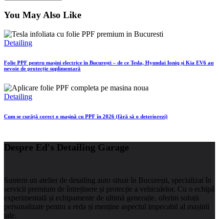
You May Also Like
Detailing
Folie PPF pentru mașini electrice în București – de ce Tesla, Hyundai Ioniq și Kia EV6 au
nevoie de protecție suplimentară
Detailing
Cum se curăță corect o mașină cu PPF în 2026 (fără să o deteriorezi)
Despre Ed's Detailing Garage
Suntem un atelier de detailing auto situat în București, specializat în
servicii premium de întreținere și protecție a vehiculelor.
Cu o echipă
experimentată și echipamente de ultimă generație, oferim soluții
personalizate pentru a reda și menține aspectul impecabil al mașinii
tale.