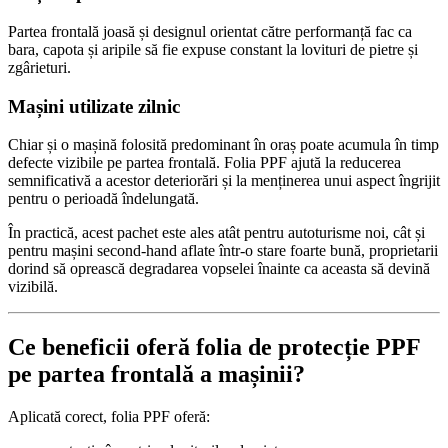
Partea frontală joasă și designul orientat către performanță fac ca
bara, capota și aripile să fie expuse constant la lovituri de pietre și
zgârieturi.
Mașini utilizate zilnic
Chiar și o mașină folosită predominant în oraș poate acumula în timp
defecte vizibile pe partea frontală. Folia PPF ajută la reducerea
semnificativă a acestor deteriorări și la menținerea unui aspect îngrijit
pentru o perioadă îndelungată.
În practică, acest pachet este ales atât pentru autoturisme noi, cât și
pentru mașini second-hand aflate într-o stare foarte bună, proprietarii
dorind să oprească degradarea vopselei înainte ca aceasta să devină
vizibilă.
Ce beneficii oferă folia de protecție PPF
pe partea frontală a mașinii?
Aplicată corect, folia PPF oferă: