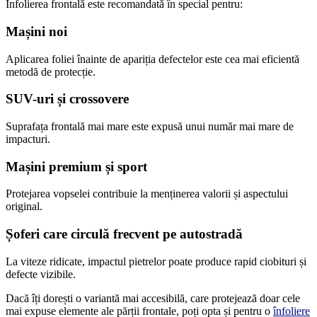
Înfolierea frontală este recomandată în special pentru:
Mașini noi
Aplicarea foliei înainte de apariția defectelor este cea mai eficientă
metodă de protecție.
SUV-uri și crossovere
Suprafața frontală mai mare este expusă unui număr mai mare de
impacturi.
Mașini premium și sport
Protejarea vopselei contribuie la menținerea valorii și aspectului
original.
Șoferi care circulă frecvent pe autostradă
La viteze ridicate, impactul pietrelor poate produce rapid ciobituri și
defecte vizibile.
Dacă îți dorești o variantă mai accesibilă, care protejează doar cele
mai expuse elemente ale părții frontale, poți opta și pentru o
înfoliere