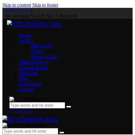
Skip to content
Skip to footer
0762 022 195
Str. Inclinata Nr. 129 Sec. 5 Bucuresti
Acasa
Servicii
Despre noi
FAQs
Privacy Policy
Maxton Design
Lista de preturi
Portofoliu
Blog
Cere Oferta
Contact
Get a Quote