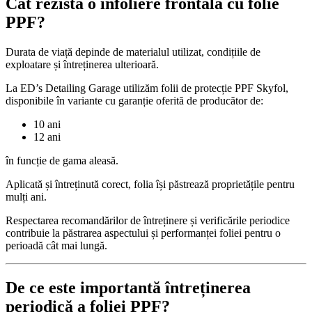
Cât rezistă o înfoliere frontală cu folie
PPF?
Durata de viață depinde de materialul utilizat, condițiile de
exploatare și întreținerea ulterioară.
La ED’s Detailing Garage utilizăm folii de protecție PPF Skyfol,
disponibile în variante cu garanție oferită de producător de:
10 ani
12 ani
în funcție de gama aleasă.
Aplicată și întreținută corect, folia își păstrează proprietățile pentru
mulți ani.
Respectarea recomandărilor de întreținere și verificările periodice
contribuie la păstrarea aspectului și performanței foliei pentru o
perioadă cât mai lungă.
De ce este importantă întreținerea
periodică a foliei PPF?