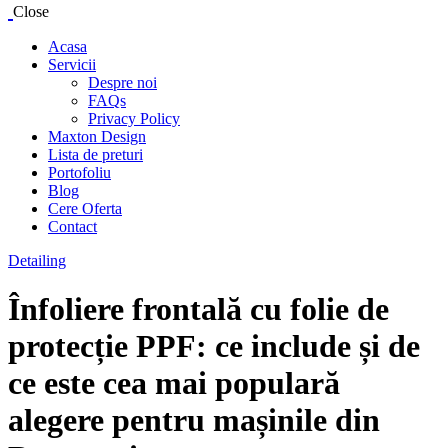
Close
Acasa
Servicii
Despre noi
FAQs
Privacy Policy
Maxton Design
Lista de preturi
Portofoliu
Blog
Cere Oferta
Contact
Detailing
Înfoliere frontală cu folie de
protecție PPF: ce include și de
ce este cea mai populară
alegere pentru mașinile din