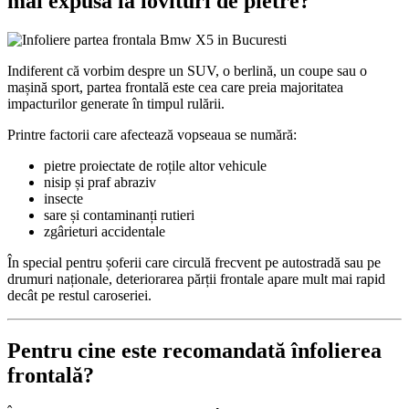
mai expusă la lovituri de pietre?
Indiferent că vorbim despre un SUV, o berlină, un coupe sau o
mașină sport, partea frontală este cea care preia majoritatea
impacturilor generate în timpul rulării.
Printre factorii care afectează vopseaua se numără:
pietre proiectate de roțile altor vehicule
nisip și praf abraziv
insecte
sare și contaminanți rutieri
zgârieturi accidentale
În special pentru șoferii care circulă frecvent pe autostradă sau pe
drumuri naționale, deteriorarea părții frontale apare mult mai rapid
decât pe restul caroseriei.
Pentru cine este recomandată înfolierea
frontală?