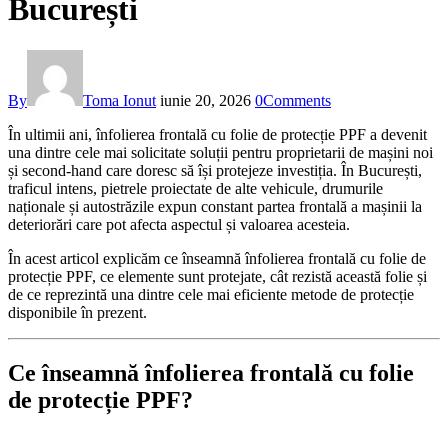
București
By
Toma Ionut
iunie 20, 2026
0
Comments
În ultimii ani, înfolierea frontală cu folie de protecție PPF a devenit
una dintre cele mai solicitate soluții pentru proprietarii de mașini noi
și second-hand care doresc să își protejeze investiția. În București,
traficul intens, pietrele proiectate de alte vehicule, drumurile
naționale și autostrăzile expun constant partea frontală a mașinii la
deteriorări care pot afecta aspectul și valoarea acesteia.
În acest articol explicăm ce înseamnă înfolierea frontală cu folie de
protecție PPF, ce elemente sunt protejate, cât rezistă această folie și
de ce reprezintă una dintre cele mai eficiente metode de protecție
disponibile în prezent.
Ce înseamnă înfolierea frontală cu folie
de protecție PPF?