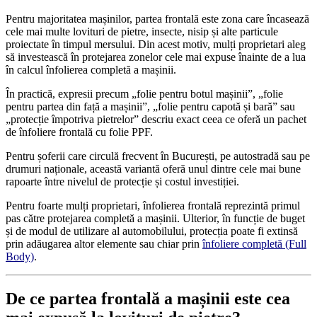
Pentru majoritatea mașinilor, partea frontală este zona care încasează
cele mai multe lovituri de pietre, insecte, nisip și alte particule
proiectate în timpul mersului. Din acest motiv, mulți proprietari aleg
să investească în protejarea zonelor cele mai expuse înainte de a lua
în calcul înfolierea completă a mașinii.
În practică, expresii precum „folie pentru botul mașinii”, „folie
pentru partea din față a mașinii”, „folie pentru capotă și bară” sau
„protecție împotriva pietrelor” descriu exact ceea ce oferă un pachet
de înfoliere frontală cu folie PPF.
Pentru șoferii care circulă frecvent în București, pe autostradă sau pe
drumuri naționale, această variantă oferă unul dintre cele mai bune
rapoarte între nivelul de protecție și costul investiției.
Pentru foarte mulți proprietari, înfolierea frontală reprezintă primul
pas către protejarea completă a mașinii. Ulterior, în funcție de buget
și de modul de utilizare al automobilului, protecția poate fi extinsă
prin adăugarea altor elemente sau chiar prin
înfoliere completă (Full
Body)
.
De ce partea frontală a mașinii este cea