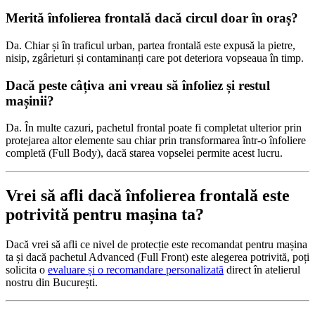
Merită înfolierea frontală dacă circul doar în oraș?
Da. Chiar și în traficul urban, partea frontală este expusă la pietre,
nisip, zgârieturi și contaminanți care pot deteriora vopseaua în timp.
Dacă peste câțiva ani vreau să înfoliez și restul
mașinii?
Da. În multe cazuri, pachetul frontal poate fi completat ulterior prin
protejarea altor elemente sau chiar prin transformarea într-o înfoliere
completă (Full Body), dacă starea vopselei permite acest lucru.
Vrei să afli dacă înfolierea frontală este
potrivită pentru mașina ta?
Dacă vrei să afli ce nivel de protecție este recomandat pentru mașina
ta și dacă pachetul Advanced (Full Front) este alegerea potrivită, poți
solicita o
evaluare și o recomandare personalizată
direct în atelierul
nostru din București.