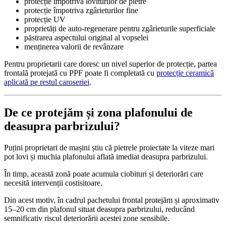
protecție împotriva loviturilor de pietre
protecție împotriva zgârieturilor fine
protecție UV
proprietăți de auto-regenerare pentru zgârieturile superficiale
păstrarea aspectului original al vopselei
menținerea valorii de revânzare
Pentru proprietarii care doresc un nivel superior de protecție, partea
frontală protejată cu PPF poate fi completată cu
protecție ceramică
aplicată pe restul caroseriei
.
De ce protejăm și zona plafonului de
deasupra parbrizului?
Puțini proprietari de mașini știu că pietrele proiectate la viteze mari
pot lovi și muchia plafonului aflată imediat deasupra parbrizului.
În timp, această zonă poate acumula ciobituri și deteriorări care
necesită intervenții costisitoare.
Din acest motiv, în cadrul pachetului frontal protejăm și aproximativ
15–20 cm din plafonul situat deasupra parbrizului, reducând
semnificativ riscul deteriorării acestei zone sensibile.