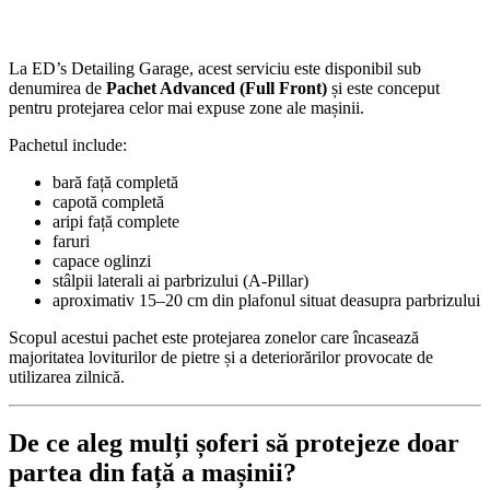
La ED’s Detailing Garage, acest serviciu este disponibil sub
denumirea de
Pachet Advanced (Full Front)
și este conceput
pentru protejarea celor mai expuse zone ale mașinii.
Pachetul include:
bară față completă
capotă completă
aripi față complete
faruri
capace oglinzi
stâlpii laterali ai parbrizului (A-Pillar)
aproximativ 15–20 cm din plafonul situat deasupra parbrizului
Scopul acestui pachet este protejarea zonelor care încasează
majoritatea loviturilor de pietre și a deteriorărilor provocate de
utilizarea zilnică.
De ce aleg mulți șoferi să protejeze doar
partea din față a mașinii?